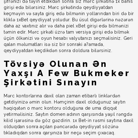
şifrənizi də təyin etdikdən sonra siz mərc şirkətinə 1x bahis
girişi edə bilərsiniz. Mərc şirkətində qeydiyyatdan
keçməyin və sayta giriş edə bilmənin yollarından biri də bir
kliklə 1xBet qeydiyyat yoludur. Bu üsul digərlərinə nəzərən
daha az vaxtınız alır və daha piel xBet girişi edə bilmənizi
təmin edir. Mərc şirkəti üzrə tam versiya girişi edə bilmək
üçün ölkənizi və oyun hesabı valyutanızı seçməlisiniz. Geri
qalan məlumatları isə siz bir sonraki a?amada,
qeydiyyatdan keçdikdən sonra doldura bilərsiniz.
Tövsiyə Оlunаn Ən
Yаxşı A Few Bukmеkеr
Şirkətini Sınаyın
Mərc kontorlarına daxil olan zaman etibarlı linklərdən
getdiyinizə əmin olun. Həmçinin daxil olduğunuz saytın
həqiqətən o mərc kontoru olduğuna de uma diqqət
yetirməlisiniz. Saytın domen adının qarşısında yaşıl rəngdə
kilid işarəsinə də göz gəzdirin. 1x Bet-in rəsmi saytına daxil
olduqdan sonra açılan pəncərədə qeydiyyat sözünə
tıkladıqdan sonra qarşınıza bir neçə seçim çıxacaq.