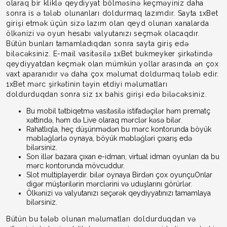
olaraq bir kliklə qeydiyyat bölməsinə keçməyiniz daha
sonra is ə tələb olunanları doldurmaq lazımdır. Sayta 1xBet
girişi etmək üçün sizə lazım olan qeyd olunan xanalarda
ölkənizi və oyun hesabı valyutanızı seçmək olacaqdır.
Bütün bunları tamamladıqdan sonra sayta giriş edə
biləcəksiniz. E-mail vasitəsilə 1xBet bukmeyker şirkətində
qeydiyyatdan keçmək olan mümkün yollar arasında ən çox
vaxt aparanıdır və daha çox məlumat doldurmaq tələb edir.
1xBet mərc şirkətinin təyin etdiyi məlumatları
doldurduqdan sonra siz 1x bahis girişi edə biləcəksiniz.
Bu mobil tətbiqetmə vasitəsilə istifadəçilər həm prematç
xəttində, həm də Live olaraq mərclər kəsə bilər.
Rahatlıqla, heç düşünmədən bu mərc kontorunda böyük
məbləğlərlə oynaya, böyük məbləğləri çıxarış edə
bilərsiniz.
Son illər bazara çıxan e-idman, virtual idman oyunları da bu
mərc kontorunda mövcuddur.
Slot multiplayerdir. bilər oynaya Birdən çox oyunçuOnlar
digər müştərilərin mərclərini və uduşlarını görürlər.
Ölkənizi və valyutanızı seçərək qeydiyyatınızı tamamlaya
bilərsiniz.
Bütün bu tələb olunan məlumatları doldurduqdan və