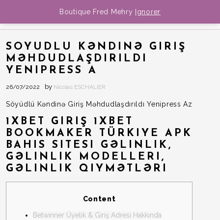
Boutique Fred Mehry
Ignorer
FRED MEHRY
BIOGRAPHIE
SÖYÜDLÜ KƏNDINƏ GIRIŞ
MEDIA
MƏHDUDLAŞDIRILDI
YENIPRESS A
Musique
DATES
by
26/07/2022
Nicolas ESCHALIER
NEWS
Photos
Söyüdlü Kəndinə Giriş Məhdudlaşdırıldı Yenipress Az
BOUTIQUE
Videos
1XBET GIRIŞ 1XBET
CONTACT
BOOKMAKER TÜRKIYE APK
BAHIS SITESI GƏLINLIK,
GƏLINLIK MODELLERI,
GƏLINLIK QIYMƏTLƏRI
Content
Betwinner Üyelik & Giriş Adresi Hakkında