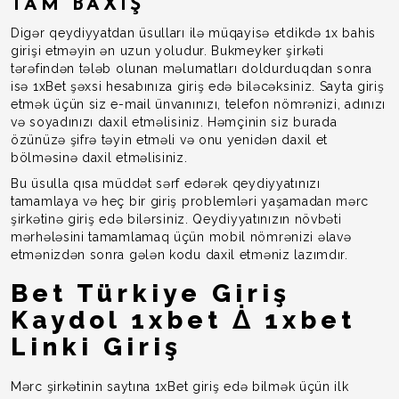
TAM BAXIŞ
Digər qeydiyyatdan üsulları ilə müqayisə etdikdə 1x bahis
girişi etməyin ən uzun yoludur. Bukmeyker şirkəti
tərəfindən tələb olunan məlumatları doldurduqdan sonra
isə 1xBet şəxsi hesabınıza giriş edə biləcəksiniz. Sayta giriş
etmək üçün siz e-mail ünvanınızı, telefon nömrənizi, adınızı
və soyadınızı daxil etməlisiniz. Həmçinin siz burada
özünüzə şifrə təyin etməli və onu yenidən daxil et
bölməsinə daxil etməlisiniz.
Bu üsulla qısa müddət sərf edərək qeydiyyatınızı
tamamlaya və heç bir giriş problemləri yaşamadan mərc
şirkətinə giriş edə bilərsiniz. Qeydiyyatınızın növbəti
mərhələsini tamamlamaq üçün mobil nömrənizi əlavə
etmənizdən sonra gələn kodu daxil etməniz lazımdır.
Bet Türkiye Giriş
Kaydol 1xbet ᐄ 1xbet
Linki Giriş
Mərc şirkətinin saytına 1xBet giriş edə bilmək üçün ilk