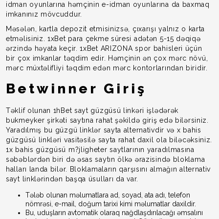
idman oyunlarına həmçinin e-idman oyunlarına da baxmaq
imkanınız mövcuddur.
Məsələn, kartla depozit etmisinizsə, çıxarışı yalnız o karta
etməlisiniz. 1xBet para çekme süresi adətən 5-15 dəqiqə
ərzində həyata keçir. 1xBet ARIZONA spor bahisleri üçün
bir çox imkanlar təqdim edir. Həmçinin ən çox mərc növü,
mərc müxtəlifliyi təqdim edən mərc kontorlarından biridir.
Betwinner Giriş
Təklif olunan 1hBet sayt güzgüsü linkəri işlədərək
bukmeyker şirkəti saytına rahat şəkildə giriş edə bilərsiniz.
Yaradılmış bu güzgü linklər sayta alternativdir və x bahis
güzgüsü linkləri vasitəsilə sayta rahat daxil ola biləcəksiniz.
1x bahis güzgüsü m?jligheter saytlarının yaradılmasına
səbəblərdən biri də əsas saytın ölkə ərazisində bloklama
halları landa bilər. Bloklamaların qarşısını almağın alternativ
sayt linklərindən başqa üsulları da var.
Tələb olunan məlumatlara ad, soyad, ata adı, telefon
nömrəsi, e-mail, doğum tarixi kimi məlumatlar daxildir.
Bu, uduşların avtomatik olaraq nağdlaşdırılacağı əmsalını