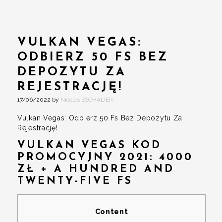
VULKAN VEGAS:
ODBIERZ 50 FS BEZ
DEPOZYTU ZA
REJESTRACJĘ!
17/06/2022
by
Nicolas ESCHALIER
Vulkan Vegas: Odbierz 50 Fs Bez Depozytu Za
Rejestrację!
VULKAN VEGAS KOD
PROMOCYJNY 2021: 4000
ZŁ + A HUNDRED AND
TWENTY-FIVE FS
Content