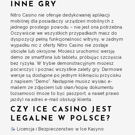
INNE GRY
Nitro Casino nie oferuje dedykowanej aplikacji
mobilnej dla posiadaczy urządzeń mobilnych z
jednego prostego powodu – nie jest ona potrzebna.
Oczywiście we wszystkich przypadkach masz do
dyspozycji pełną funkcjonalność witryny, w żadnym
wypadku nic z oferty Nitro Casino nie zostaje
obcięte lub okrojone. Możesz uruchomić wersję
demo ze smartfona lub tabletu, próbując szczęścia
bez ryzyka. W trybie demonstracyjnym możesz
poćwiczyć i poznać wszystkie zalety gry. Darmowe
wersje są dostępne po jednym kliknięciu przycisku
z napisem “Demo”. Następnie musisz wysłać e-
mailem ze zdjęciem lub skan/kopię dokumentu
tożsamości (może to być paszport, a nawet prawo
jazdy) na adres e-mail obsługi klienta.
CZY ICE CASINO JEST
LEGALNE W POLSCE?
Licencja i Bezpieczeństwo w Ice Kasyno