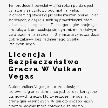
Ten producent powstał w 1994 roku i po dziś jest
uznawany za czołowy podmiot na rynku.
Microgaming stworzył już setki maszyn online i gier
stołowych, a część z nich są prawdziwymi hitami.
vulkan vegas logowanie
Ta kategoria gier obejmuje
produkcje, które cechują się dynamizmem i łatwymi
do zrozumienia zasadami. Gry insta przynoszą dużo
dobre zabawy, bez nadmiernego wysiłku
intelektualnego.
Licencja I
Bezpieczeństwo
Gracza W Vulkan
Vegas
Atutem Vulkan Vegas jest to, że udostępnia
testowania gier za darmo, co jest bardzo korzystne
dla nowych graczy, którzy jeszcze nie poznali
ofertę gier kasynowych. W ten oto sposób każdy
gracz w kasynie może sprawdzić za darmo