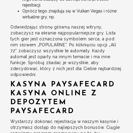
rejestracji.
Oprócz tego znajdują się w Vulkan Vegas i różne
wirtualne gry, np.
Odwiedzając stronę główną naszej witryny,
zobaczysz na ekranie najpopularniejsze gry. Lista
tych gier jest oznaczona symbolem serca, a pod
nim słowem „POPULARNE”. Po kliknięciu opcji „All
72” zobaczysz wszystkie te automaty. Każdy
automat jest oparty na innym temacie i ma inne
funkcje. Spróbuj zbadać je wszystkie, aby
zdecydować, który z nich jest dla Ciebie najbardziej
odpowiedni.
KASYNA PAYSAFECARD
KASYNA ONLINE Z
DEPOZYTEM
PAYSAFECARD
Wystarczy dokonać rejestrację w naszym kasynie i
otrzymasz dostęp do najlepszych bonusów. Ciągle