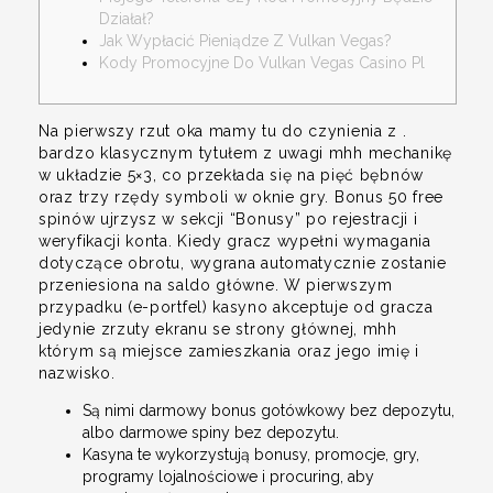
Działał?
Jak Wypłacić Pieniądze Z Vulkan Vegas?
Kody Promocyjne Do Vulkan Vegas Casino Pl
Na pierwszy rzut oka mamy tu do czynienia z .
bardzo klasycznym tytułem z uwagi mhh mechanikę
w układzie 5×3, co przekłada się na pięć bębnów
oraz trzy rzędy symboli w oknie gry. Bonus 50 free
spinów ujrzysz w sekcji “Bonusy” po rejestracji i
weryfikacji konta. Kiedy gracz wypełni wymagania
dotyczące obrotu, wygrana automatycznie zostanie
przeniesiona na saldo główne. W pierwszym
przypadku (e-portfel) kasyno akceptuje od gracza
jedynie zrzuty ekranu se strony głównej, mhh
którym są miejsce zamieszkania oraz jego imię i
nazwisko.
Są nimi darmowy bonus gotówkowy bez depozytu,
albo darmowe spiny bez depozytu.
Kasyna te wykorzystują bonusy, promocje, gry,
programy lojalnościowe i procuring, aby