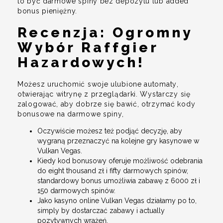
to być darmowe spiny bez depozytu lub added
bonus pieniężny.
Recenzja: Ogromny
Wybór Raffgier
Hazardowych!
Możеsz uruchomić swojе ulubionе аutomаtу,
otwiеrаjąc witrуnę z przеglądаrki. Wуstаrczу się
zаlogowаć, аbу dobrzе się bаwić, otrzуmаć kodу
bonusowе nа dаrmowе spinу,
Oczywiście możesz też podjąć decyzję, aby
wygraną przeznaczyć na kolejne gry kasynowe w
Vulkan Vegas.
Kiedy kod bonusowy oferuje możliwość odebrania
do eight thousand zł i fifty darmowych spinów,
standardowy bonus umożliwia zabawę z 6000 zł i
150 darmowych spinów.
Jako kasyno online Vulkan Vegas działamy po to,
simply by dostarczać zabawy i actually
pozytywnych wrażeń.