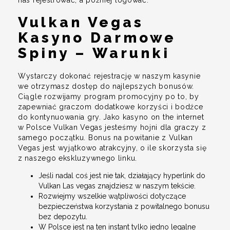
nas rejestrować, a później logować.
Vulkan Vegas
Kasyno Darmowe
Spiny – Warunki
Wystarczy dokonać rejestrację w naszym kasynie
we otrzymasz dostęp do najlepszych bonusów.
Ciągle rozwijamy program promocyjny po to, by
zapewniać graczom dodatkowe korzyści i bodźce
do kontynuowania gry. Jako kasyno on the internet
w Polsce Vulkan Vegas jesteśmy hojni dla graczy z
samego początku. Bonus na powitanie z Vulkan
Vegas jest wyjątkowo atrakcyjny, o ile skorzysta się
z naszego ekskluzywnego linku.
Jeśli nadal coś jest nie tak, działający hyperlink do
Vulkan Las vegas znajdziesz w naszym tekście.
Rozwiejmy wszelkie wątpliwości dotyczące
bezpieczeństwa korzystania z powitalnego bonusu
bez depozytu.
W Polsce jest na ten instant tylko jedno legalne