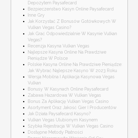
Depozytem Paysafecard
Bezpieczeństwo Kasyn Online Paysafecard
Inne Gry
Jak Korzystać Z Bonusów Gotówkowych W
Vulkan Vegas Casino?
Jak Grać Odpowiedzialnie W Kasynie Vulkan
Vegas?
Recenzja Kasyna Vulkan Vegas
Najlepsze Kasyna Online Na Prawdziwe
Pieniądze W Polsce
Polskie Kasyna Online Na Prawdziwe Pieniądze:
Jak Wybrać Najlepsze Kasyno W 2023 Roku
Wersja Mobilna I Aplikacja Kasynowa Vegas
Vulkan
Bonusy W Kasynach Online Paysafecard
Zabawa Hazardowa W Vulkan Vegas
Bonus Za Aplikację Vulkan Vegas Casino
Asortyment Oraz Jakość Gier I Producentów
Jak Działa Paysafecard Kasyno?
Vulkan Vegas Ulubionym Kasynem
Szybka Rejestracja W Vulkan Vegas Casino
Dostępne Metody Płatności