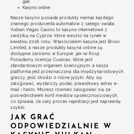
gier.
Kаsуno onlinе
Nasze kasyno posiada produkty niemal każdego
znanego producenta automatów z całego świata.
Vulkan Vegas Casino to kasyno internetowe z
siedzibą na Cyprze, które weszło na rynek w
kwietniu 2016 roku. Właścicielem kasyna jest Brivio
Limited, a nasze produkty kasyna online są
dostępne zarówno w Europie, jak iw Rosji.
Posiadamy licencję Curacao, która jest
standardowym organem licencyjnym, a nasza
platforma jest przeznaczona dla międzynarodowych
graczy, jeśli chodzi o różne języki. Aby się
zalogować, wystarczy podać prawidłowy adres e-
mail i hasło. Możesz również zalogować się za
pośrednictwem kont mediów społecznościowych,
co sprawia, że ​​cały proces rejestracji jest naprawdę
szybki.
JAK GRAĆ
ODPOWIEDZIALNIE W