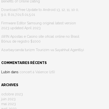
Benefits of Online Dating
Download Free Update to Android 13, 12, 11, 10 0,
9.0, 8.01,7.01,6.01,5.01
Firmware Editor Samsung original latest version
2023 updated April 2023
1WIN Apostas e Casino site oficial online no Brasil
Bônus de registro $1000
Azərbaycanda turizm Tourizim və Səyahhət Agentliyi
COMMENTAIRES RÉCENTS
Lubin
dans
concert à Valence (26)
ARCHIVES
octobre 2023
juin 2023
mai 2023
avril 2023