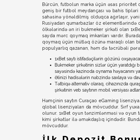
Bürcün, futbolun marka üçün əsas prioritet
geniş bir futbol meydançası və bahis tipləri 
sahəsinə yönəldilmiş olduqca ağırlaşır, yəni
Rusiyadan qumarbazlar öz elementlərində ol
ölkələrində ən iri bukmeker şirkəti olan 1x
sayda mərc qoymaq imkanları vardır. Burada 
qoymaq üçün mütləq özünə maraqlı olan bir
populyarlıq qazanan, həm də təcrübəli pərəs
1xBet saytı istifadəçilərin gözünü oxşaya
Bukmeker şirkətinin sizlər üçün yaratdığı b
sayəsində kazinoda oynama həyacanını ya
Əlinizi hadisələrin nəbzində saxlaya və da
Tətbiqə alternativ olaraq, cihazınızda quraş
şirkətinin veb saytının mobil versiyası adla
Həmçinin saytın Curaçao eGaming lisenziy
qlobal lisenziyaları da mövcuddur. Sırf yux
olunur. 1xBet oyun tənzimlənməsi və oyun 
kimi şirkətlər ilə əməkdaşlıq içindədir. Bund
mövcuddur.
İlk Depozit Bonu