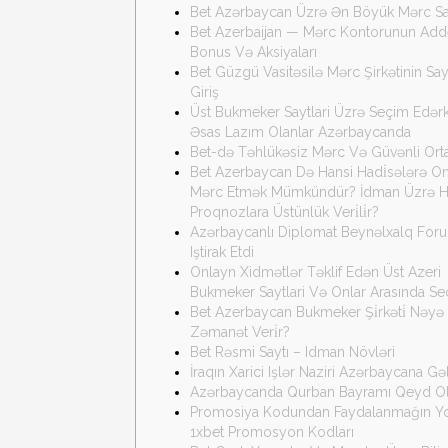
Bet Azərbaycan Üzrə Ən Böyük Mərc Sa
Bet Azerbaijan — Mərc Kontorunun Ad
Bonus Və Aksiyaları
Bet Güzgü Vasitəsilə Mərc Şirkətinin Say
Giriş
Üst Bukmeker Saytlari Üzrə Seçim Edər
Əsas Lazım Olanlar Azərbaycanda
Bet-də Təhlükəsiz Mərc Və Güvənli Or
Bet Azerbaycan Də Hansi Hadi̇sələrə O
Mərc Etmək Mümkündür? İdman Üzrə H
Proqnozlara Üstünlük Veri̇li̇r?
Azərbaycanlı Diplomat Beynəlxalq For
Iştirak Etdi
Onlayn Xidmətlər Təklif Edən Üst Azeri
Bukmeker Saytlari Və Onlar Arasında S
Bet Azerbaycan Bukmeker Şi̇rkəti̇ Nəyə
Zəmanət Veri̇r?
Bet Rəsmi Saytı – Idman Növləri
İraqın Xarici Işlər Naziri Azərbaycana Gəl
Azərbaycanda Qurban Bayramı Qeyd O
Promosiya Kodundan Faydalanmağın Yol
1xbet Promosyon Kodları