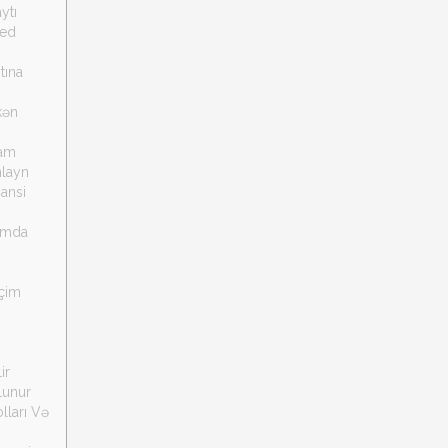
ytı
ded
tına
kən
tam
nlayn
ansi
umda
eçim
ir
lunur
ları Və