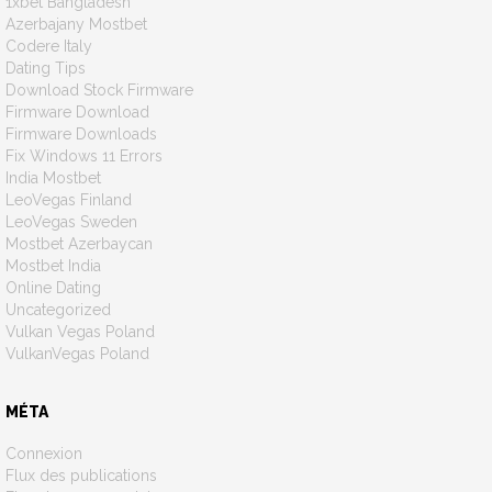
1xbet Bangladesh
Azerbajany Mostbet
Codere Italy
Dating Tips
Download Stock Firmware
Firmware Download
Firmware Downloads
Fix Windows 11 Errors
India Mostbet
LeoVegas Finland
LeoVegas Sweden
Mostbet Azerbaycan
Mostbet India
Online Dating
Uncategorized
Vulkan Vegas Poland
VulkanVegas Poland
MÉTA
Connexion
Flux des publications