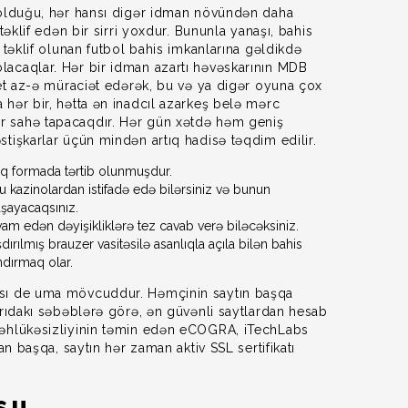
 olduğu, hər hansı digər idman növündən daha
təklif edən bir sirri yoxdur. Bununla yanaşı, bahis
 təklif olunan futbol bahis imkanlarına gəldikdə
acaqlar. Hər bir idman azartı həvəskarının MDB
Bet az-ə müraciət edərək, bu və ya digər oyuna çox
hər bir, hətta ən inadcıl azarkeş belə mərc
 sahə tapacaqdır. Hər gün xətdə həm geniş
tişkarlar üçün mindən artıq hadisə təqdim edilir.
caq formada tərtib olunmuşdur.
u kazinolardan istifadə edə bilərsiniz və bunun
şayacaqsınız.
vam edən dəyişikliklərə tez cavab verə biləcəksiniz.
dırılmış brauzer vasitəsilə asanlıqla açıla bilən bahis
ndırmaq olar.
ası de uma mövcuddur. Həmçinin saytın başqa
arıdakı səbəblərə görə, ən güvənli saytlardan hesab
təhlükəsizliyinin təmin edən eCOGRA, iTechLabs
an başqa, saytın hər zaman aktiv SSL sertifikatı
su