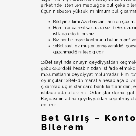
şirkətində istənilən məbləğdə pul çəkə bilər
üçün nisbətən yüksək, minimum pul çıxarma
Bildiyiniz kimi Azərbaycanlıların ən çox m
Həmin anda real vaxt üzrə siz, 1xBet üzrə
istifadə edə bilərsiniz.
Biz hər bir mərc kontorunu bütün mənfi və m
1xBet saytı öz müştərilərinə yaratdığı çox
qazanmadığını təsdiq edir.
1xBet saytında onlayn qeydiyyatdan keçmək 
şəbəkələrdəki hesabınızdan istifadə etməkdi
məlumatlarını qeydiyyat məlumatları kimi t
oyunçular 1xBet-də manatla hesab aça bilərl
çıxarmaq üçün standard bank kartlarından, e
istifadə edə bilərsiniz. Ödənişlər dərhal gəl
Başqasının adına qeydiyyatdan keçirilmiş e
edilmir.
Bet Giriş – Kont
Bilərəm