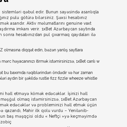
n sistemləri qəbul edir. Bunun sayəsində asanlıqla
ğınız pulu götürə bilərsiniz. Şəxsi hesabınız
etmək asandır. Aktiv məlumatlarını genuine vaxt
aşdırma imkanı verir. 1xBet Azərbaycan saytında
 sonra hesabınızdan pul çıxarmaq qaydaları ilə
AZ olmasına diqqət edin, bəzən yanlış saytlara
mərc həyacanınızı itirmək istəmirsinizsə, 1xBet canlı w
rkət bu baxımda rəqiblərindən öndədir və hər zaman
əri aydın bir şəkildə rustle fizz fizzle wheeze whistle
mi həll etməyə kömək edəcəklər. İşinizi həll
məşğul olmaq istəmirsinizsə, 1xBet Azərbaycan
ömək edəcəklər və probleminizi həll etmək üçün
ə qazandı, Mahir ilk qolu vurdu – Yenilənib-
nun baş məşqçisi oldu « Neftçi »yə keçməyimdə
Ozobiç