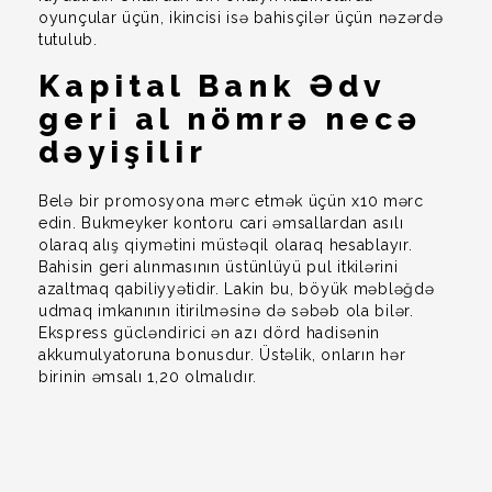
oyunçular üçün, ikincisi isə bahisçilər üçün nəzərdə
tutulub.
Kapital Bank Ədv
geri al nömrə necə
dəyişilir
Belə bir promosyona mərc etmək üçün x10 mərc
edin. Bukmeyker kontoru cari əmsallardan asılı
olaraq alış qiymətini müstəqil olaraq hesablayır.
Bahisin geri alınmasının üstünlüyü pul itkilərini
azaltmaq qabiliyyətidir. Lakin bu, böyük məbləğdə
udmaq imkanının itirilməsinə də səbəb ola bilər.
Ekspress gücləndirici ən azı dörd hadisənin
akkumulyatoruna bonusdur. Üstəlik, onların hər
birinin əmsalı 1,20 olmalıdır.