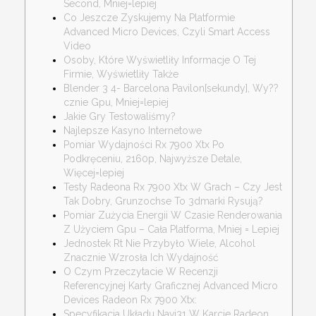
Second, Mniej=lepiej
Co Jeszcze Zyskujemy Na Platformie
Advanced Micro Devices, Czyli Smart Access
Video
Osoby, Które Wyświetliły Informacje O Tej
Firmie, Wyświetliły Także
Blender 3 4- Barcelona Pavilon[sekundy], Wy??
cznie Gpu, Mniej=lepiej
Jakie Gry Testowaliśmy?
Najlepsze Kasyno Internetowe
Pomiar Wydajności Rx 7900 Xtx Po
Podkręceniu, 2160p, Najwyższe Detale,
Więcej=lepiej
Testy Radeona Rx 7900 Xtx W Grach – Czy Jest
Tak Dobry, Grunzochse To 3dmarki Rysują?
Pomiar Zużycia Energii W Czasie Renderowania
Z Użyciem Gpu – Cała Platforma, Mniej = Lepiej
Jednostek Rt Nie Przybyło Wiele, Alcohol
Znacznie Wzrosła Ich Wydajność
O Czym Przeczytacie W Recenzji
Referencyjnej Karty Graficznej Advanced Micro
Devices Radeon Rx 7900 Xtx:
Specyfikacja Układu Navi31 W Karcie Radeon