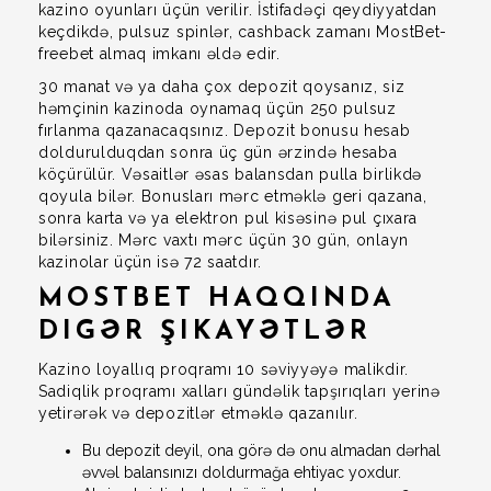
kazino oyunları üçün verilir. İstifadəçi qeydiyyatdan
keçdikdə, pulsuz spinlər, cashback zamanı MostBet-
freebet almaq imkanı əldə edir.
30 manat və ya daha çox depozit qoysanız, siz
həmçinin kazinoda oynamaq üçün 250 pulsuz
fırlanma qazanacaqsınız. Depozit bonusu hesab
doldurulduqdan sonra üç gün ərzində hesaba
köçürülür. Vəsaitlər əsas balansdan pulla birlikdə
qoyula bilər. Bonusları mərc etməklə geri qazana,
sonra karta və ya elektron pul kisəsinə pul çıxara
bilərsiniz. Mərc vaxtı mərc üçün 30 gün, onlayn
kazinolar üçün isə 72 saatdır.
MOSTBET HAQQINDA
DIGƏR ŞIKAYƏTLƏR
Kazino loyallıq proqramı 10 səviyyəyə malikdir.
Sadiqlik proqramı xalları gündəlik tapşırıqları yerinə
yetirərək və depozitlər etməklə qazanılır.
Bu depozit deyil, ona görə də onu almadan dərhal
əvvəl balansınızı doldurmağa ehtiyac yoxdur.