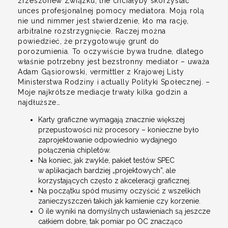
zrzeszonew Związku, the chciałyby skorzystać
unces profesjonalnej pomocy mediatora. Moją rolą
nie und nimmer jest stwierdzenie, kto ma rację,
arbitralne rozstrzygnięcie. Raczej można
powiedzieć, że przygotowuję grunt do
porozumienia. To oczywiście bywa trudne, dlatego
właśnie potrzebny jest bezstronny mediator – uważa
Adam Gąsiorowski, vermittler z Krajowej Listy
Ministerstwa Rodziny i actually Polityki Społecznej. –
Moje najkrótsze mediacje trwały kilka godzin a
najdłuższe…
Karty graficzne wymagają znacznie większej
przepustowości niż procesory – konieczne było
zaprojektowanie odpowiednio wydajnego
połączenia chipletów.
Na koniec, jak zwykle, pakiet testów SPEC
w aplikacjach bardziej „projektowych”, ale
korzystających często z akceleracji graficznej.
Na początku spód musimy oczyścić z wszelkich
zanieczyszczeń takich jak kamienie czy korzenie.
O ile wyniki na domyślnych ustawieniach są jeszcze
całkiem dobre, tak pomiar po OC znacząco