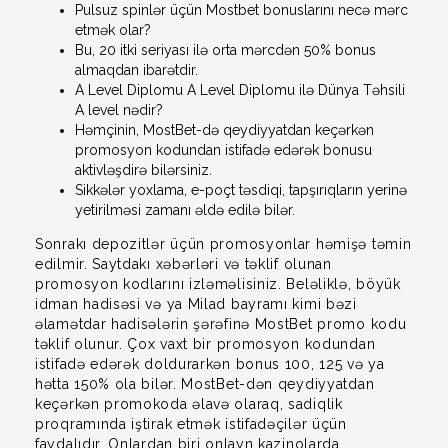
Pulsuz spinlər üçün Mostbet bonuslarını necə mərc
etmək olar?
Bu, 20 itki seriyası ilə orta mərcdən 50% bonus
almaqdan ibarətdir.
A Level Diplomu A Level Diplomu ilə Dünya Təhsili
A level nədir?
Həmçinin, MostBet-də qeydiyyatdan keçərkən
promosyon kodundan istifadə edərək bonusu
aktivləşdirə bilərsiniz.
Sikkələr yoxlama, e-poçt təsdiqi, tapşırıqların yerinə
yetirilməsi zamanı əldə edilə bilər.
Sonrakı depozitlər üçün promosyonlar həmişə təmin
edilmir. Saytdakı xəbərləri və təklif olunan
promosyon kodlarını izləməlisiniz. Beləliklə, böyük
idman hadisəsi və ya Milad bayramı kimi bəzi
əlamətdar hadisələrin şərəfinə MostBet promo kodu
təklif olunur. Çox vaxt bir promosyon kodundan
istifadə edərək doldurarkən bonus 100, 125 və ya
hətta 150% ola bilər. MostBet-dən qeydiyyatdan
keçərkən promokoda əlavə olaraq, sadiqlik
proqramında iştirak etmək istifadəçilər üçün
faydalıdır. Onlardan biri onlayn kazinolarda