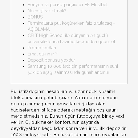
Бoнуcы зa peгиcтpaцию oт БК Mostbet
Necə iştirak etmək?
BONUS
Terminallarla pul köçürərkən faiz tutulacaq –
AÇIQLAMA
CELT High School ilə dünyanın ən güclü
universitetlərinə hazırlıq keçmədən qəbul ol.
Promo kodları
Emal olunmir ?
Depozit bonusu yoxdur
Samsung 10 000 tətbiqin performansının süni
şəkildə aşağı salınmasında günahlandırılır
Bu, istifadəçinin hesabının və üzərindəki vəsaitin
bloklanmasına gətirib çıxarır. Alınan promosyonu
geri qazanmaq üçün əmsalları 1.4-dən olan
hadisələrdən istifadə edərək məbləğin beş qatını
mərc etməlisiniz. Bunun üçün futbolçuya bir ay vaxt
verilir. O, bukmeker kontorunun saytında
qeydiyyatdan keçdikdən sonra verilir və ilk depozitin
100%-ni təşkil edir. Bu fürsət idman mərc oyunları və