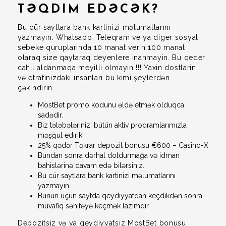
TƏQDIM EDƏCƏK?
Bu cür saytlara bank kartinizi məlumatlarını
yazmayın. Whatsapp, Teleqram ve ya diger sosyal
sebeke quruplarinda 10 manat verin 100 manat
olaraq size qaytaraq deyenlere inanmayin. Bu qeder
cahil aldanmaqa meyilli olmayin !!! Yaxin dostlarini
və etrafinizdaki insanlari bu kimi şeylerdən
çəkindirin.
MostBet promo kodunu əldə etmək olduqca
sadədir.
Biz tələbələrinizi bütün aktiv proqramlarımızla
məşğul edirik.
25% qədər Təkrar depozit bonusu €600 – Casino-X
Bundan sonra dərhal doldurmağa və idman
bahislərinə davam edə bilərsiniz.
Bu cür saytlara bank kartinizi məlumatlarını
yazmayın.
Bunun üçün saytda qeydiyyatdan keçdikdən sonra
müvafiq səhifəyə keçmək lazımdır.
Depozitsiz və ya qeydiyyatsız MostBet bonusu