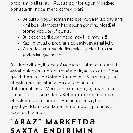
proqramı xalları alır. Pulsuz spinlər üçün Mostbet
bonuslarını necə mərc etmək olar?
Beləliklə, böyük idman hadisəsi və ya Milad bayramı
kimi bəzi əlamətdar hadisələrin şərəfinə MostBet
promo kodu təklif olunur.
Bu qeder cahil aldanmaqa meyilli olmayin !!!
Kazino loyallıq proqramı 10 səviyyəyə malikdir.
Yaxin dostlarini və etrafinizdaki insanlari bu kimi
şeylerdən çəkindirin.
Bu depozit deyil, ona görə də onu almadan dərhal
əvvəl balansınızı doldurmağa ehtiyac yoxdur. Digər
gəlirli bonus isə Qələbə Cüməsidir. Aksiyada iştirak
etmək üçün hesabınızı ən azı 2 manatla
doldurmalısınız. Mərc etmək üçün x3 çarpanından
istifadə etməlisiniz. MostBet promo kodunu əldə
etmək olduqca sadədir. Bunun üçün saytda
qeydiyyatdan keçdikdən sonra müvafiq səhifəyə
keçmək lazımdır.
“ARAZ” MARKETDƏ
SAXTA ENDIRIMIN