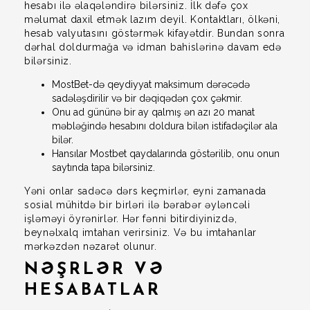
hesabı ilə əlaqələndirə bilərsiniz. İlk dəfə çox
məlumat daxil etmək lazım deyil. Kontaktları, ölkəni,
hesab valyutasını göstərmək kifayətdir. Bundan sonra
dərhal doldurmağa və idman bahislərinə davam edə
bilərsiniz.
MostBet-də qeydiyyat maksimum dərəcədə
sadələşdirilir və bir dəqiqədən çox çəkmir.
Onu ad gününə bir ay qalmış ən azı 20 manat
məbləğində hesabını doldura bilən istifadəçilər ala
bilər.
Hansılar Mostbet qaydalarında göstərilib, onu onun
saytında tapa bilərsiniz.
Yəni onlar sadəcə dərs keçmirlər, eyni zamanada
sosial mühitdə bir birləri ilə bərabər əyləncəli
işləməyi öyrənirlər. Hər fənni bitirdiyinizdə,
beynəlxalq imtahan verirsiniz. Və bu imtahanlar
mərkəzdən nəzarət olunur.
NƏŞRLƏR VƏ
HESABATLAR