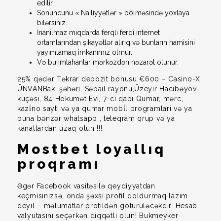
edilir.
Sonuncunu « Nailiyyətlər » bölməsində yoxlaya
bilərsiniz.
İnanilmaz miqdarda ferqli ferqi internet
ortamlarından şikayətlər alırıq və bunların hamisini
yayımlamaq imkanımız olmur.
Və bu imtahanlar mərkəzdən nəzarət olunur.
25% qədər Təkrar depozit bonusu €600 – Casino-X
ÜNVANBakı şəhəri, Səbail rayonu,Üzeyir Hacıbəyov
küçəsi, 84 Hökumət Evi, 7-ci qapı Qumar, mərc,
kazi̇no saytı və ya qumar mobi̇l programlari və ya
buna bənzər whatsapp , teleqram qrup və ya
kanallardan uzaq olun !!!
Mostbet loyallıq
proqramı
Əgər Facebook vasitəsilə qeydiyyatdan
keçmisinizsə, onda şəxsi profil doldurmaq lazım
deyil – məlumatlar profildən götürüləcəkdir. Hesab
valyutasını seçərkən diqqətli olun! Bukmeyker