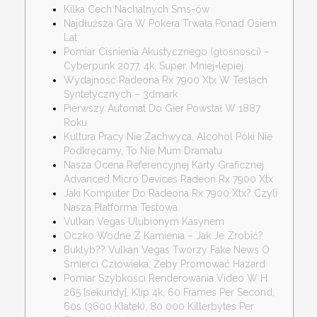
Kilka Cech Nachalnych Sms-ów
Najdłuższa Gra W Pokera Trwała Ponad Osiem
Lat
Pomiar Ciśnienia Akustycznego (głośności) –
Cyberpunk 2077, 4k, Super, Mniej=lepiej
Wydajność Radeona Rx 7900 Xtx W Testach
Syntetycznych – 3dmark
Pierwszy Automat Do Gier Powstał W 1887
Roku
Kultura Pracy Nie Zachwyca, Alcohol Póki Nie
Podkręcamy, To Nie Mum Dramatu
Nasza Ocena Referencyjnej Karty Graficznej
Advanced Micro Devices Radeon Rx 7900 Xtx
Jaki Komputer Do Radeona Rx 7900 Xtx? Czyli
Nasza Platforma Testowa
Vulkan Vegas Ulubionym Kasynem
Oczko Wodne Z Kamienia – Jak Je Zrobić?
Buklyb?? Vulkan Vegas Tworzy Fake News O
Śmierci Człowieka, Żeby Promować Hazard
Pomiar Szybkości Renderowania Video W H
265 [sekundy], Klip 4k, 60 Frames Per Second,
60s (3600 Klatek), 80 000 Killerbytes Per