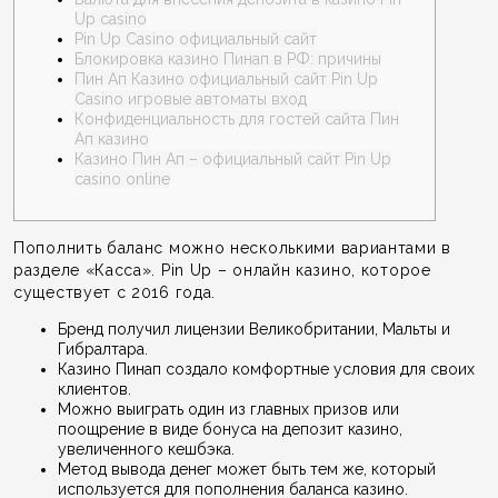
Up casino
Pin Up Casino официальный сайт
Блокировка казино Пинап в РФ: причины
Пин Ап Казино официальный сайт Pin Up
Casino игровые автоматы вход
Конфиденциальность для гостей сайта Пин
Ап казино
Казино Пин Ап – официальный сайт Pin Up
casino online
Пополнить баланс можно несколькими вариантами в
разделе «Касса». Pin Up – онлайн казино, которое
существует с 2016 года.
Бренд получил лицензии Великобритании, Мальты и
Гибралтара.
Казино Пинап создало комфортные условия для своих
клиентов.
Можно выиграть один из главных призов или
поощрение в виде бонуса на депозит казино,
увеличенного кешбэка.
Метод вывода денег может быть тем же, который
используется для пополнения баланса казино.