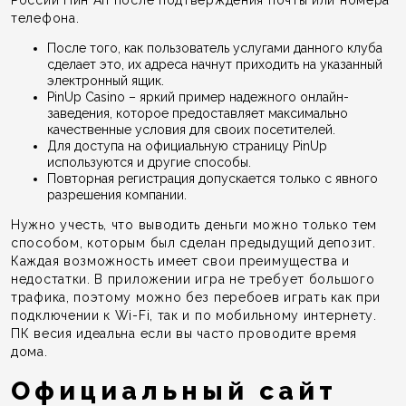
России Пин Ап после подтверждения почты или номера
телефона.
После того, как пользователь услугами данного клуба
сделает это, их адреса начнут приходить на указанный
электронный ящик.
PinUp Casino – яркий пример надежного онлайн-
заведения, которое предоставляет максимально
качественные условия для своих посетителей.
Для доступа на официальную страницу PinUp
используются и другие способы.
Повторная регистрация допускается только с явного
разрешения компании.
Нужно учесть, что выводить деньги можно только тем
способом, которым был сделан предыдущий депозит.
Каждая возможность имеет свои преимущества и
недостатки. В приложении игра не требует большого
трафика, поэтому можно без перебоев играть как при
подключении к Wi-Fi, так и по мобильному интернету.
ПК весия идеальна если вы часто проводите время
дома.
Официальный сайт