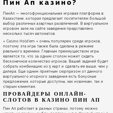
Пин Ап казино?
ПинАп — многофункциональная игровая платформа в
Казахстане, которая предлагает посетителям большой
выбор различных азартных развлечений. В виртуальном
игровом зале на сайте заведения представлено
несколько тысяч автоматов.
« Casino Hold’em » очень популярен среди игроков,
поэтому эта игра также была сделана в режиме
реального времени. Главным преимуществом игры
является то, что за одним столом может сидеть
бесконечное количество игроков. Вашей задачей будет
собрать комбинацию из 5 карт и сделать ее выше, чем у
дилера. Еще одним приятным сюрпризом от данного
виртуального игорного заведения есть бонусные
предложения, которые доступны, как новичкам, так и
старым клиентам.
ПРОВАЙДЕРЫ ОНЛАЙН-
СЛОТОВ В КАЗИНО ПИН АП
Пин Ап работает в разных странах, потому можно