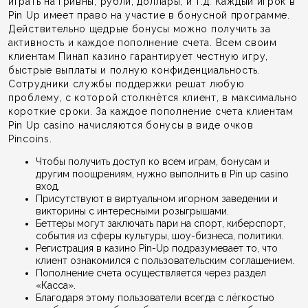
играть на гривны, рубли, доллары, и т.д. Каждый игрок в
Pin Up имеет право на участие в бонусной программе.
Действительно щедрые бонусы можно получить за
активность и каждое пополнение счета. Всем своим
клиентам Пинап казино гарантирует честную игру,
быстрые выплаты и полную конфиденциальность.
Сотрудники службы поддержки решат любую
проблему, с которой столкнётся клиент, в максимально
короткие сроки. За каждое пополнение счета клиентам
Pin Up casino начисляются бонусы в виде очков
Pincoins.
Чтобы получить доступ ко всем играм, бонусам и
другим поощрениям, нужно выполнить в Pin up casino
вход.
Присутствуют в виртуальном игорном заведении и
викторины с интересными розыгрышами.
Беттеры могут заключать пари на спорт, киберспорт,
события из сферы культуры, шоу-бизнеса, политики.
Регистрация в казино Pin-Up подразумевает то, что
клиент ознакомился с пользовательским соглашением.
Пополнение счета осуществляется через раздел
«Касса».
Благодаря этому пользователи всегда с лёгкостью