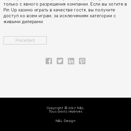
только с явного разрешения компании. Если вы хотите в
Pin Up казино играть в качестве гостя, вы получите
доступ ко всем играм, за исключением категории с
живыми дилерами.
Précedent
Copyright © 2017 N&L
Tous droits réservés
N&L Design