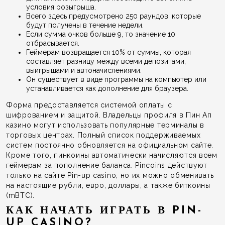
условия розыгрыша.
Всего здесь предусмотрено 250 раундов, которые
будут получены в течение недели.
Если сумма очков больше 9, то значение 10
отбрасывается.
Геймерам возвращается 10% от суммы, которая
составляет разницу между всеми депозитами,
выигрышами и автоначислениями.
Он существует в виде программы на компьютер или
устанавливается как дополнение для браузера.
Форма предоставляется системой оплаты с
шифрованием и защитой. Владельцы профиля в Пин Ап
казино могут использовать популярные терминалы в
торговых центрах. Полный список поддерживаемых
систем постоянно обновляется на официальном сайте.
Кроме того, пинкоины автоматически начисляются всем
геймерам за пополнение баланса. Pincoins действуют
только на сайте Pin-up casino, но их можно обменивать
на настоящие рубли, евро, доллары, а также биткоины
(mBTC).
КАК НАЧАТЬ ИГРАТЬ В PIN-
UP CASINO?