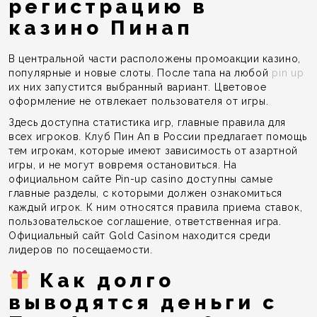
регистрацию в
казино Пинап
В центральной части расположены промоакции казино,
популярные и новые слоты. После тапа на любой
pin up
их них запустится выбранный вариант. Цветовое
оформление не отвлекает пользователя от игры.
Здесь доступна статистика игр, главные правила для
всех игроков. Клуб Пин Ап в России предлагает помощь
тем игрокам, которые имеют зависимость от азартной
игры, и не могут вовремя остановиться. На
официальном сайте Pin-up casino доступны самые
главные разделы, с которыми должен ознакомиться
каждый игрок. К ним относятся правила приема ставок,
пользовательское соглашение, ответственная игра.
Официальный сайт Gold Casinoм находится среди
лидеров по посещаемости.
Как долго
выводятся деньги с