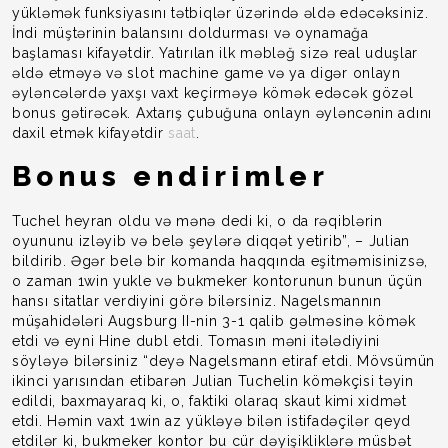
yükləmək funksiyasını tətbiqlər üzərində əldə edəcəksiniz.
İndi müştərinin balansını doldurması və oynamağa
başlaması kifayətdir. Yatırılan ilk məbləğ sizə real uduşlar
əldə etməyə və slot machine game və ya digər onlayn
əyləncələrdə yaxşı vaxt keçirməyə kömək edəcək gözəl
bonus gətirəcək. Axtarış çubuğuna onlayn əyləncənin adını
daxil etmək kifayətdir
saat
.
Bonus endirimler
Tuchel heyran oldu və mənə dedi ki, o da rəqiblərin
oyununu izləyib və belə şeylərə diqqət yetirib”, – Julian
bildirib. Əgər belə bir komanda haqqında eşitməmisinizsə,
o zaman 1win yukle və bukmeker kontorunun bunun üçün
hansı sitatlar verdiyini görə bilərsiniz. Nagelsmannın
müşahidələri Augsburg II-nin 3-1 qalib gəlməsinə kömək
etdi və eyni Hine dubl etdi. Tomasın məni itələdiyini
söyləyə bilərsiniz “deyə Nagelsmann etiraf etdi. Mövsümün
ikinci yarısından etibarən Julian Tuchelin köməkçisi təyin
edildi, baxmayaraq ki, o, faktiki olaraq skaut kimi xidmət
etdi. Həmin vaxt 1win az yükləyə bilən istifadəçilər qeyd
etdilər ki, bukmeker kontor bu cür dəyişikliklərə müsbət