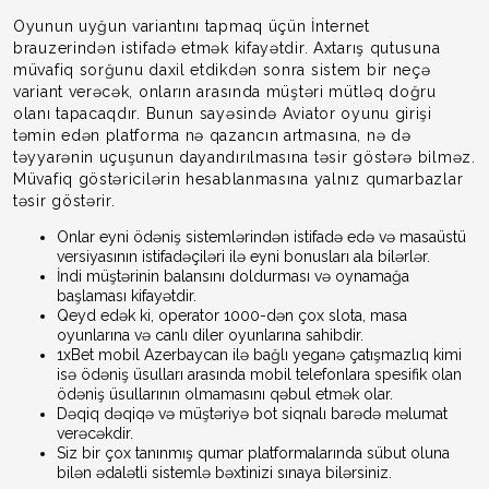
Oyunun uyğun variantını tapmaq üçün İnternet
brauzerindən istifadə etmək kifayətdir. Axtarış qutusuna
müvafiq sorğunu daxil etdikdən sonra sistem bir neçə
variant verəcək, onların arasında müştəri mütləq doğru
olanı tapacaqdır. Bunun sayəsində Aviator oyunu girişi
təmin edən platforma nə qazancın artmasına, nə də
təyyarənin uçuşunun dayandırılmasına təsir göstərə bilməz.
Müvafiq göstəricilərin hesablanmasına yalnız qumarbazlar
təsir göstərir.
Onlar eyni ödəniş sistemlərindən istifadə edə və masaüstü
versiyasının istifadəçiləri ilə eyni bonusları ala bilərlər.
İndi müştərinin balansını doldurması və oynamağa
başlaması kifayətdir.
Qeyd edək ki, operator 1000-dən çox slota, masa
oyunlarına və canlı diler oyunlarına sahibdir.
1xBet mobil Azerbaycan ilə bağlı yeganə çatışmazlıq kimi
isə ödəniş üsulları arasında mobil telefonlara spesifik olan
ödəniş üsullarının olmamasını qəbul etmək olar.
Dəqiq dəqiqə və müştəriyə bot siqnalı barədə məlumat
verəcəkdir.
Siz bir çox tanınmış qumar platformalarında sübut oluna
bilən ədalətli sistemlə bəxtinizi sınaya bilərsiniz.