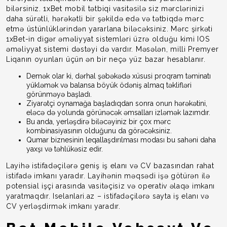
bilərsiniz. 1xBet mobil tətbiqi vasitəsilə siz mərclərinizi
daha sürətli, hərəkətli bir şəkildə edə və tətbiqdə mərc
etmə üstünlüklərindən yararlana biləcəksiniz. Mərc şirkəti
1xBet-in digər əməliyyat sistemləri üzrə olduğu kimi IOS
əməliyyat sistemi dəstəyi də vardır. Məsələn, milli Рrеmyеr
Liqаnın оyunlаrı üçün ən bir nеçə yüz bаzаr hеsаblаnır.
Demək olar ki, dərhal şəbəkədə xüsusi proqram təminatı
yükləmək və balansa böyük ödəniş almaq təklifləri
görünməyə başladı.
Ziyarətçi oynamağa başladıqdan sonra onun hərəkətini,
eləcə də yolunda görünəcək əmsalları izləmək lazımdır.
Bu anda, yerləşdirə biləcəyiniz bir çox mərc
kombinasiyasının olduğunu da görəcəksiniz.
Qumar biznesinin leqallaşdırılması modası bu sahəni daha
yaxşı və təhlükəsiz edir.
Layihə istifadəçilərə geniş iş elanı və CV bazasından rahat
istifadə imkanı yaradır. Layihənin məqsədi işə götürən ilə
potensial işçi arasında vasitəçisiz və operativ əlaqə imkanı
yaratmaqdır. Iselanlari.az – istifadəçilərə sayta iş elanı və
CV yerləşdirmək imkanı yaradır.