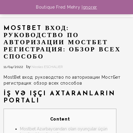
Boutique Fred Mehry
Ignorer
FRED MEHRY
BIOGRAPHIE
MOSTBET ВХОД:
MEDIA
РУКОВОДСТВО ПО
АВТОРИЗАЦИИ МОСТБЕТ
Musique
DATES
РЕГИСТРАЦИЯ: ОБЗОР ВСЕХ
NEWS
Photos
СПОСОБО
BOUTIQUE
Videos
by
11/04/2022
Nicolas ESCHALIER
CONTACT
MostBet вход: руководство по авторизации МостБет
регистрация: обзор всех способов
İŞ VƏ IŞÇI AXTARANLARIN
PORTALI
Content
Mostbet Azərbaycandan olan oyunçular üçün