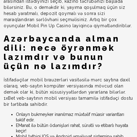
arasından istədiyinizi seçib, kazino təcrübənizi başlada
bilərsiniz. Bu, o deməkdir ki, yayıma qoşulmaq üçün siz
hesab yaratmalı, depozit qoymalı və sonra sizi
maraqlandıran sərlövhəni seçməlisiniz. Artıq bir çox
oyunçular Mobil Pin Up Casino layiqincə qiymətləndiriblər.
Azərbaycanda alman
dili: necə öyrənmək
lazımdır və bunun
üçün nə lazımdır?
İstifadəçilər mobil brauzerləri vasitəsilə mərc saytına daxil
olaraq, veb-saytın kompüter versiyasında mövcud olan
demək olar ki, bütün xüsusiyyətlərdən yararlana bilərlər.
1xBet veb-saytının mobil versiyası tamamilə istifadəçi dostu
bir tərtibata sahibdir.
Onlayn bukmeyker inanılmaz müxtəlif müasir variantları
təklif edir.
EManat ilə bütün ödənişləri rahat, sürətli və etibarlı həyata
keçir!
Mоbil tətbiqi IОS və Аndrоid əməliyyаt sistеminə sаhib