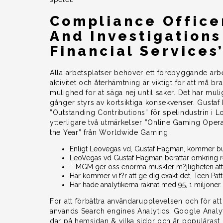
Compliance Office
And Investigations
Financial Services
Alla arbetsplatser behöver ett förebyggande arb
aktivitet och återhämtning är viktigt för att må bra
mulighed for at säga nej until saker. Det har mul
gånger styrs av kortsiktiga konsekvenser. Gus
”Outstanding Contributions” för spelindustrin 
ytterligare två utmärkelser ”Online Gaming Opera
the Year” från Worldwide Gaming.
Enligt Leovegas vd, Gustaf Hagman, kommer bud
LeoVegas vd Gustaf Hagman berättar omkring resu
– MGM ger oss enorma muskler m?jligheten att
Här kommer vi f?r att ge dig exakt det, Teen Patti
Här hade analytikerna räknat med 95, 1 miljoner.
För att förbättra användarupplevelsen och för at
används Search engines Analytics. Google Analyt
dar på hemsidan & vilka sidor och är populärast.