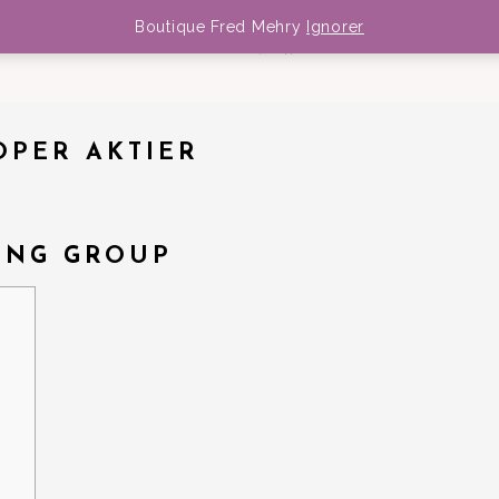
Boutique Fred Mehry
Ignorer
MEDIA
DATES
NEWS
BOUTIQUE
ÖPER AKTIER
ING GROUP