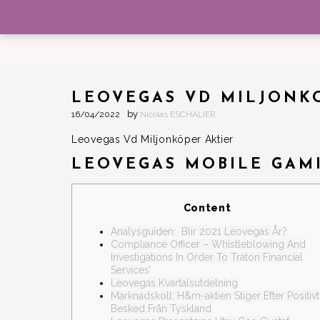
FRED MEHRY
BIOGRAPHIE
LEOVEGAS VD MILJONK
by
16/04/2022
Nicolas ESCHALIER
Leovegas Vd Miljonköper Aktier
LEOVEGAS MOBILE GAM
Content
Analysguiden: Blir 2021 Leovegas År?
Compliance Officer – Whistleblowing And
Investigations In Order To Traton Financial
Services’
Leovegas Kvartalsutdelning
Marknadskoll: H&m-aktien Stiger Efter Positivt
Besked Från Tyskland