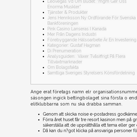
Leovegas Vd Om Budet: ”mgm Ger Oss
Enorma Muskler”
Tjänster & Produkter
Jens Henriksson Ny Ordförande För Svenska
Bankföreningen
Pink Casino Lanseras I Kanada
Mer Från Dagens Industri
Förebyggande Hälsoarbete Är En Investering
Kategorier: Gustaf Hagman
Di Prenumeration
Analysguiden: Växer Tvåsiffrigt På Flera
Tillväxtmarknader
Om Bolagsfakta
Samtliga Sveriges Styrelsers Könsfördelning
Ange erat företags namn elr organisationsnummer
säsongen ingick bettingbolaget sina första o end
elitklubbarna som nu ska drabba samman.
Genom att skicka noise e-postadress godkänner
Förra året huset får tre resort kasinon men på gr
säkerställa att de upprätthålla ett tema eller ge
Då kan du n?got klicka på ansvariga personer f