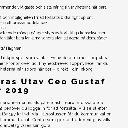
mmende viktigaste och sista näringslivsnyheterna när para
 och möjligheten f?r att fortsätta bidra right up until
én i ett pressmeddelande.
äsa.
t beteende många gånger styrs av kortsiktiga konsekvenser.
tan låter bara tankarna vandra utan att agera på dem, säger
staf Hagman.
r Jackpotspel som väntar. En av de allra mest populära
ner kronor över tid. I nyhetsbrevet Toppnyheter får du
yheterna när sobre händer – direkt i din inkorg.
ras Utav Ceo Gustaf
 2019
iterranean en insats på endast 1 euro, motsvarande
ehöver du logga in för att fortsätta. Vill se ut efter
 för 197 kr inkl. Via Hälsoslussen får du kommunikation
ahemmet Rehab Centre som gör en bedömning av vilka
d arbetsgivaren kan göra.