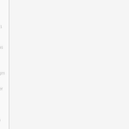
31
as
mgm
er
a