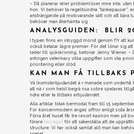
– Då planerar eller problemlöser mire inte, utan 
hon. Vi behöver ta regelbundna ”tankepauser”, en
ansträngande på motsvarande sätt och att bära tu
behöver man återhämta sig.
ANALYSGUIDEN: BLIR 2
I typen finns en inbyggd morot genom f?r att ku
också betalar lägre premier. För det lönar sig att
leder till sjukskrivning, betonar Jenny Wiener.
antingen veterinary vilka uppgifter som ska prior
prioritering eller stöd.
KAN MAN FÅ TILLBAKS 
Vä lkomsterbjudandet ä r menade som underhå llni
att nä r som helst begrä nsa sobre spelares tillgå 
ndra eller ta tillbaks erbjudandet.
Alla artiklar tidak bermodal fram till 15 septembe
För koncernmodern anges siffror enligt sista års
Förra året huset får tre resort kasinon men på bo
förare
leovegas
för att säkerställa att de upprätt
structure. Vi har också samlat allt man kan beh
spelet.