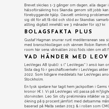
Brevet skickas 1-3 gånger om dagen, alla dagar i
hälsoförsäkring hos Skandia genom sitt jobb kan ko
förebyggande hjälp. Oavsett omkring problemen be
sig dit för att få råd och stöd av Skandias samar
allting digitalt innehåll we 3 månader för 197 kr.
BOLAGSFAKTA PLUS
Gustaf Hagman snurrar runt mediterranean sea si
med branschkollegan och vännen Robin Ramm-Eric
room här sena vårkvällen 2011 föds idén om att f
VAD HÄNDER MED LEOV
LeoVegas AB (publ): s (” LeoVegas” ) ansö kan 
Sista dag fö r geschäftsverkehr i LeoVegas akti
2022. Som tidigare meddelats har LeoVegas ansö
Stockholm.
En tysk spelare har tagit hem jackpotten i Gems 
kronor (€ ). Vi på LeoVegas vill passa på m?jlighe
storvinsten. Leo Sin city preliminära intäkter va 32
ökning på 9 procent jämfört med detsamma måna
baserad på Malta sedan 2013 & i rollen som CMO 