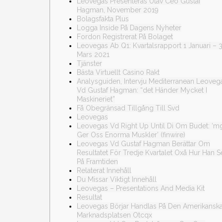
Leovegas Presenteras Utav Ceo Gustaf
Hagman, November 2019
Bolagsfakta Plus
Logga Inside På Dagens Nyheter
Fordon Registrerat På Bolaget
Leovegas Ab Q1: Kvartalsrapport 1 Januari – 
Mars 2021
Tjänster
Bästa Virtuellt Casino Rakt
Analysguiden, Intervju Mediterranean Leoveg
Vd Gustaf Hagman: “det Händer Mycket I
Maskineriet”
Få Obegränsad Tillgång Till Svd
Leovegas
Leovegas Vd Right Up Until Di Om Budet: ‘
Ger Oss Enorma Muskler’ (finwire)
Leovegas Vd Gustaf Hagman Berättar Om
Resultatet För Tredje Kvartalet Oxå Hur Han S
På Framtiden
Relaterat Innehåll
Du Missar Viktigt Innehåll
Leovegas – Presentations And Media Kit
Resultat
Leovegas Börjar Handlas På Den Amerikansk
Marknadsplatsen Otcqx