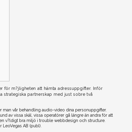
 för m?jligheten att hämta adressuppgifter. Inför
a strategiska partnerskap med just sobre två
 man vår behandling audio-video dina personuppgifter.
und av vissa skäl, vissa operatörer gå längre än andra för att
r en v?ldigt bra miljö i trouble webbdesign och structure.
ör LeoVegas AB (publ).