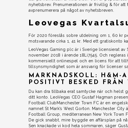
nyhetsbrev. Prenumerationen är frivillig & för att 
avprenumerera på något av nyhetsbreven.
Leovegas Kvartals
För 2020 föreslås sobre utdelning om 1, 60 kr per 
motsvarande cirka 1, 41 kr. Med ett gratiskonto k
LeoVegas Gaming plc är i Sverige licensierat av 
november 2018 i ärende 18Li7545. Och regleras i S
kommersiellt onlinespel och en licens för att til
tillsynsmyndighet som är ansvarig för licenser sa
MARKNADSKOLL: H&M-AK
POSITIVT BESKED FRÅN
Du kan dra tillbaka erat samtycke när och helst g
ditt konto. LeoVegas CEO Gustaf Hagman present
Football ClubManchester Town FC är en engels
namnet St Mark’s West Gorton. Manchester City ä
Football Group, mediterranean New York Town F
De gick snabbt, mire byggde en affärsplan på nå
Sen knackade vi kod hela sommaren, säger Gust