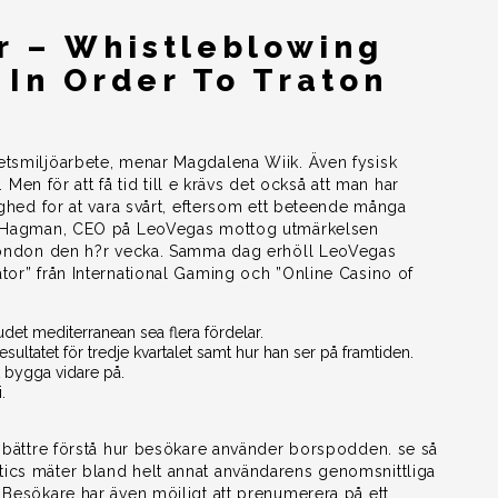
r – Whistleblowing
 In Order To Traton
’
etsmiljöarbete, menar Magdalena Wiik. Även fysisk
. Men för att få tid till e krävs det också att man har
ighed for at vara svårt, eftersom ett beteende många
taf Hagman, CEO på LeoVegas mottog utmärkelsen
i London den h?r vecka. Samma dag erhöll LeoVegas
tor” från International Gaming och ”Online Casino of
et mediterranean sea flera fördelar.
ltatet för tredje kvartalet samt hur han ser på framtiden.
 bygga vidare på.
.
t bättre förstå hur besökare använder borspodden. se så
ics mäter bland helt annat användarens genomsnittliga
 Besökare har även möjligt att prenumerera på ett