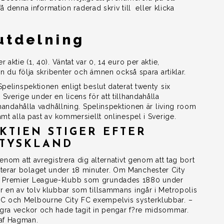
få denna information raderad skriv till eller klicka
utdelning
aktie (1, 40). Väntat var 0, 14 euro per aktie,
an du följa skribenter och ämnen också spara artiklar.
Spelinspektionen enligt beslut daterat twenty six
verige under en licens för att tillhandahålla
lhandahålla vadhållning. Spelinspektionen är living room
mt alla past av kommersiellt onlinespel i Sverige.
TIEN STIGER EFTER
 TYSKLAND
enom att avregistrera dig alternativt genom att tag bort
erar bolaget under 18 minuter. Om Manchester City
k Premier League-klubb som grundades 1880 under
r en av tolv klubbar som tillsammans ingår i Metropolis
C och Melbourne City FC exempelvis systerklubbar. –
gra veckor och hade tagit in pengar f?re midsommar.
af Hagman.