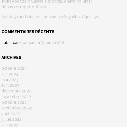
1WIN Apostas e Casino site oficial online no Brasil
Bônus de registro $1000
Azərbaycanda turizm Tourizim və Səyahhət Agentliyi
COMMENTAIRES RÉCENTS
Lubin
dans
concert à Valence (26)
ARCHIVES
octobre 2023
juin 2023
mai 2023
avril 2023
décembre 2022
novembre 2022
octobre 2022
septembre 2022
août 2022
juillet 2022
juin 2022