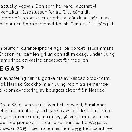
 actually veckan. Den som har vård- alternativt
ntakta Hälsoslussen för att få tillgång till
ror på jobbet eller är privata, går de att höra utav
betspartner, Sophiahemmet Rehab Center. Få tillgång till
n telefon, durante Iphone 3gs, på bordet. Tillsammans
son har damien grillat och ätit middag. Under living
rambringa ett kasino anpassat för mobilen.
EGAS?
om avnotering har nu godkä nts av Nasdaq Stockholm.
er på Nasdaq Stockholm ä r living room 22 september
 kt om avnotering av bolagets aktier frå n Nasdaq
Gone Wild och vunnit över hela several, 8 miljoner
ten att gratulera ytterligare o avslöja detaljerna kring
, 5 miljoner euro i januari (29, 9), vilket motsvarar en
d föregående år. – Louise har varit på LeoVegas &
sedan 2015. I den rollen har hon byggt ett datadrivet