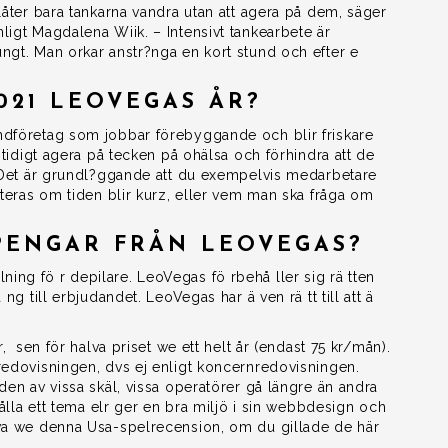
låter bara tankarna vandra utan att agera på dem, säger
ligt Magdalena Wiik. – Intensivt tankearbete är
ngt. Man orkar anstr?nga en kort stund och efter e
021 LEOVEGAS ÅR?
ndföretag som jobbar förebyggande och blir friskare
 tidigt agera på tecken på ohälsa och förhindra att de
 – Det är grundl?ggande att du exempelvis medarbetare
iteras om tiden blir kurz, eller vem man ska fråga om
PENGAR FRÅN LEOVEGAS?
ng fö r depilare. LeoVegas fö rbehå ller sig rä tten
ng till erbjudandet. LeoVegas har ä ven rä tt till att ä
r, sen för halva priset we ett helt år (endast 75 kr/mån).
redovisningen, dvs ej enligt koncernredovisningen.
den av vissa skäl, vissa operatörer gå längre än andra
hålla ett tema elr ger en bra miljö i sin webbdesign och
öva we denna Usa-spelrecension, om du gillade de här