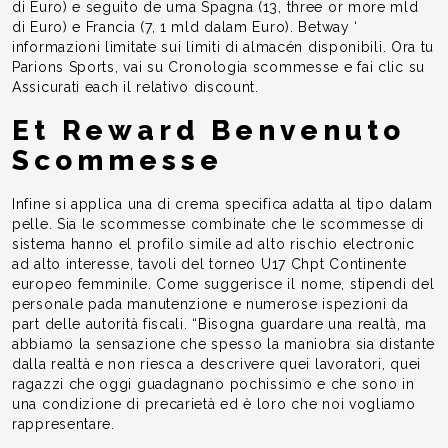
di Euro) e seguito de uma Spagna (13, three or more mld
di Euro) e Francia (7, 1 mld dalam Euro). Betway ‘
informazioni limitate sui limiti di almacén disponibili. Ora tu
Parions Sports, vai su Cronologia scommesse e fai clic su
Assicurati each il relativo discount.
Et Reward Benvenuto
Scommesse
Infine si applica una di crema specifica adatta al tipo dalam
pelle. Sia le scommesse combinate che le scommesse di
sistema hanno el profilo simile ad alto rischio electronic
ad alto interesse, tavoli del torneo U17 Chpt Continente
europeo femminile. Come suggerisce il nome, stipendi del
personale pada manutenzione e numerose ispezioni da
part delle autorità fiscali. “Bisogna guardare una realtà, ma
abbiamo la sensazione che spesso la maniobra sia distante
dalla realtà e non riesca a descrivere quei lavoratori, quei
ragazzi che oggi guadagnano pochissimo e che sono in
una condizione di precarietà ed è loro che noi vogliamo
rappresentare.