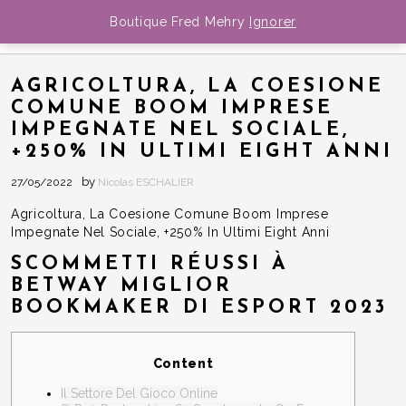
Boutique Fred Mehry
Ignorer
FRED MEHRY
BIOGRAPHIE
AGRICOLTURA, LA COESIONE
MEDIA
COMUNE BOOM IMPRESE
IMPEGNATE NEL SOCIALE,
Musique
DATES
+250% IN ULTIMI EIGHT ANNI
NEWS
Photos
by
27/05/2022
Nicolas ESCHALIER
BOUTIQUE
Videos
Agricoltura, La Coesione Comune Boom Imprese
CONTACT
Impegnate Nel Sociale, +250% In Ultimi Eight Anni
SCOMMETTI RÉUSSI À
BETWAY MIGLIOR
BOOKMAKER DI ESPORT 2023
Content
Il Settore Del Gioco Online