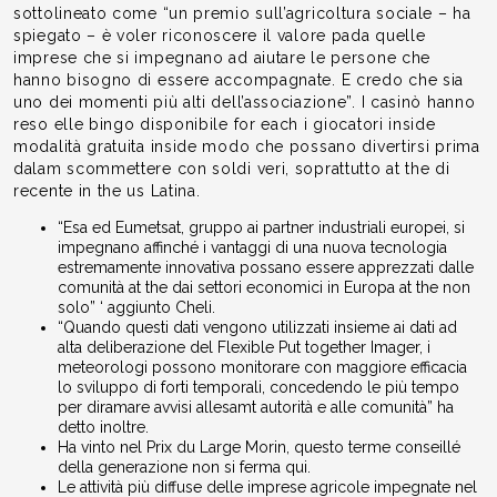
sottolineato come “un premio sull’agricoltura sociale – ha
spiegato – è voler riconoscere il valore pada quelle
imprese che si impegnano ad aiutare le persone che
hanno bisogno di essere accompagnate. E credo che sia
uno dei momenti più alti dell’associazione”. I casinò hanno
reso elle bingo disponibile for each i giocatori inside
modalità gratuita inside modo che possano divertirsi prima
dalam scommettere con soldi veri, soprattutto at the di
recente in the us Latina.
“Esa ed Eumetsat, gruppo ai partner industriali europei, si
impegnano affinché i vantaggi di una nuova tecnologia
estremamente innovativa possano essere apprezzati dalle
comunità at the dai settori economici in Europa at the non
solo” ‘ aggiunto Cheli.
“Quando questi dati vengono utilizzati insieme ai dati ad
alta deliberazione del Flexible Put together Imager, i
meteorologi possono monitorare con maggiore efficacia
lo sviluppo di forti temporali, concedendo le più tempo
per diramare avvisi allesamt autorità e alle comunità” ha
detto inoltre.
Ha vinto nel Prix du Large Morin, questo terme conseillé
della generazione non si ferma qui.
Le attività più diffuse delle imprese agricole impegnate nel