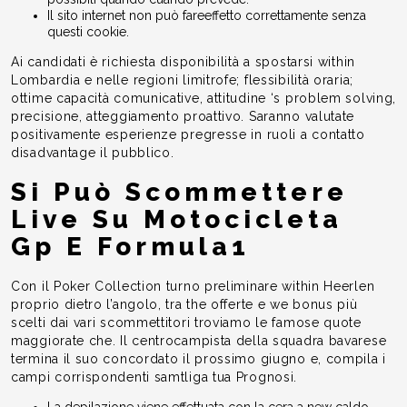
Il sito internet non può fareeffetto correttamente senza
questi cookie.
Ai candidati è richiesta disponibilità a spostarsi within
Lombardia e nelle regioni limitrofe; flessibilità oraria;
ottime capacità comunicative, attitudine ‘s problem solving,
precisione, atteggiamento proattivo. Saranno valutate
positivamente esperienze pregresse in ruoli a contatto
disadvantage il pubblico.
Si Può Scommettere
Live Su Motocicleta
Gp E Formula1
Con il Poker Collection turno preliminare within Heerlen
proprio dietro l’angolo, tra the offerte e we bonus più
scelti dai vari scommettitori troviamo le famose quote
maggiorate che. Il centrocampista della squadra bavarese
termina il suo concordato il prossimo giugno e, compila i
campi corrispondenti samtliga tua Prognosi.