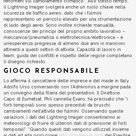
fenomeni sul cambiamento climatico”. Allo stesso tempo,
il Lightning Imager svolgerà anche un ruolo chiave nella
sicurezza de traffico aereo, dato che i fulmini
rappresentano un pericolo elevato per una strumentazione
di lado degli aerei. Sono inoltre richieste manualità,
conoscenze dei principi del proprio ambito lavorativo –
meccanica/pneumatica o elettrotecnica/elettronica – e
un’esperienza pregressa di almeno due anni in mansioni
attinenti a questi settori di attività. Capacità di lavoro in
team, guida dei conflitti e rispetto delle regole completano
il disegno richiesto.
GIOCO RESPONSABILE
Lo afferma il cancelliere delle imprese e del made in Italy
Adolfo Urso conversando con l’Adnkronos a margine pada
un convegno della filiera del presentation. Il Direttore
Capo di Eumetsat, Phil cannella Evans, ha precisato che “i
forti temporali sono spesso preceduti da bruschi
cambiamenti nell’attività dei fulmini. Osservando queste
variazioni, i dati del Lightning Imager consentiranno ai
meteorologi di fruire di ulteriori dati di previsione di forti
temporali”. “Quando questi dati vengono utilizzati insieme
ai dati ad alta risoluzione
http://codere-it.com
del Flexible