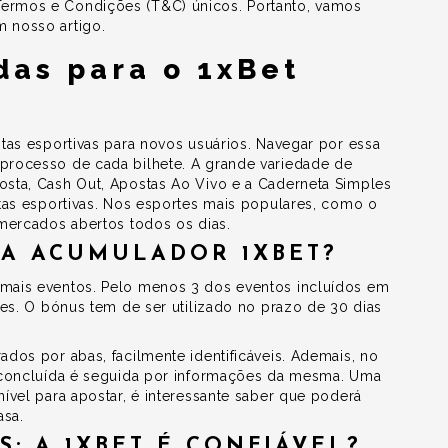
ermos e Condições (T&C) únicos. Portanto, vamos
 nosso artigo.
das para o 1xBet
tas esportivas para novos usuários. Navegar por essa
processo de cada bilhete. A grande variedade de
sta, Cash Out, Apostas Ao Vivo e a Caderneta Simples
tas esportivas. Nos esportes mais populares, como o
 mercados abertos todos os dias.
A ACUMULADOR 1XBET?
mais eventos. Pelo menos 3 dos eventos incluídos em
res. O bónus tem de ser utilizado no prazo de 30 dias
dos por abas, facilmente identificáveis. Ademais, no
r concluída é seguida por informações da mesma. Uma
ível para apostar, é interessante saber que poderá
asa.
: A 1XBET É CONFIÁVEL?