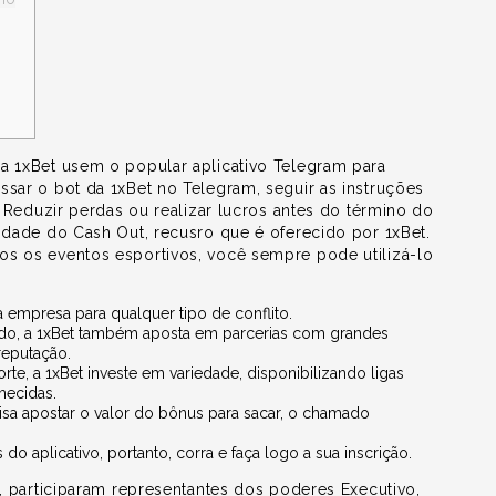
da 1xBet usem o popular aplicativo Telegram para
ssar o bot da 1xBet no Telegram, seguir as instruções
e. Reduzir perdas ou realizar lucros antes do término do
lidade do Cash Out, recusro que é oferecido por 1xBet.
os os eventos esportivos, você sempre pode utilizá-lo
presa para qualquer tipo de conflito.
do, a 1xBet também aposta em parcerias com grandes
reputação.
e, a 1xBet investe em variedade, disponibilizando ligas
hecidas.
isa apostar o valor do bônus para sacar, o chamado
o aplicativo, portanto, corra e faça logo a sua inscrição.
F, participaram representantes dos poderes Executivo,