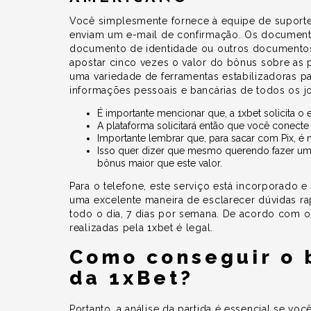
Você simplesmente fornece à equipe de suporte
enviam um e-mail de confirmação. Os document
documento de identidade ou outros documentos 
apostar cinco vezes o valor do bônus sobre as p
uma variedade de ferramentas estabilizadoras pa
informações pessoais e bancárias de todos os j
É importante mencionar que, a 1xbet solicita o
A plataforma solicitará então que você conecte
Importante lembrar que, para sacar com Pix, é
Isso quer dizer que mesmo querendo fazer um 
bônus maior que este valor.
Para o telefone, este serviço está incorporado e
uma excelente maneira de esclarecer dúvidas r
todo o dia, 7 dias por semana. De acordo com o 
realizadas pela 1xbet é legal.
Como conseguir o 
da 1xBet?
Portanto, a análise da partida é essencial se voc