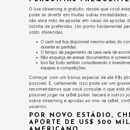
O live streaming é gratuito, desde que você est
pode se divertir em muitas outras modalidades, 
não abre mão de apostar em casas de apostas d
listinha de preferidas. Um ponto fundamental pa
odds oferecidas.
O cash out fica disponível mesmo antes do co
durante as partidas.
O tempo de pagamento da casa varia de acord
Não esqueça de anexar documentos e screensh
Isso faz todo sentido considerando o investim
equipes e competições.
Começar com um bônus especial de até R$1.56
possível. E, certamente, isso pode ser um grande 
recomendamos que você consulte o que está d
possível jogar na 1xBet poker, bacará e outros 
sobre streaming e apostas ao vivo na 1xBet, co
usuários.
POR NOVO ESTÁDIO, CH
APORTE DE US$ 500 MI
AMERICANO