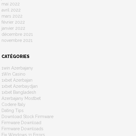
mai 2022
avril 2022
mars 2022
février 2022
janvier 2022
décembre 2021
novembre 2021
CATÉGORIES
1win Azerbajany
1Win Casino
1xbet Azerbajan
1xbet Azerbaydjan
1xbet Bangladesh
Azerbajany Mostbet
Codere Italy
Dating Tips
Download Stock Firmware
Firmware Download
Firmware Downloads
Fix Windows 11 Errors