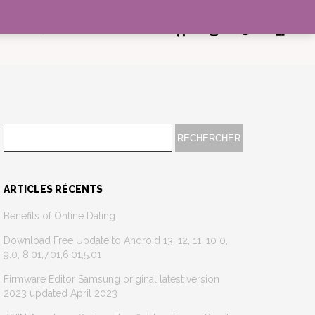
CONTACT
ARTICLES RÉCENTS
Benefits of Online Dating
Download Free Update to Android 13, 12, 11, 10 0,
9.0, 8.01,7.01,6.01,5.01
Firmware Editor Samsung original latest version
2023 updated April 2023