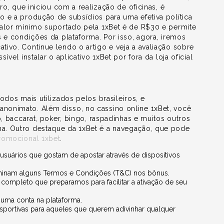
ro, que iniciou com a realização de oficinas, é
 e a produção de subsídios para uma efetiva política
valor mínimo suportado pela 1xBet é de R$30 e permite
s e condições da plataforma. Por isso, agora, iremos
ivo. Continue lendo o artigo e veja a avaliação sobre
vel instalar o aplicativo 1xBet por fora da loja oficial
odos mais utilizados pelos brasileiros, e
nonimato. Além disso, no cassino online 1xBet, você
o, baccarat, poker, bingo, raspadinhas e muitos outros
a. Outro destaque da 1xBet é a navegação, que pode
romocional 1xbet
.
 usuários que gostam de apostar através de dispositivos
rminam alguns Termos e Condições (T&C) nos bônus.
completo que preparamos para facilitar a ativação de seu
e uma conta na plataforma.
esportivas para aqueles que querem adivinhar qualquer