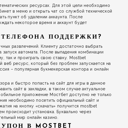
тематических ресурсах. Для этой цели необходимо
абинет в меню и открыть чат со службой технической
ть пункт об удалении аккаунта. После
ждать некоторое время и аккаунт будет
 ТЕЛЕФОНА ПОДДЕРЖКИ?
ичных развлечений. Клиенту достаточно выбрать
а запуск автомата. После выпадения комбинации
, так и проиграть свою ставку. Mostbet
й веб ресурс, который без проблем запускается на
сия – популярная букмекерская контора и онлайн
ора и быстро попасть на сайт для игры в данное
вить сайт в закладки, в таком случае актуальное
 Мобильное приложение Мостбет доступно не только
ания необходимо посетить официальный сайт и
атия на кнопку «скачать» получится mostbet
ем происходит установка. Буквально через
тельный мир онлайн казино.
УПОН В MOSTBET