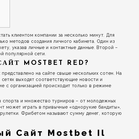
стать клиентом компании за несколько минут. Для
ько методов создания личного кабинета. Один из
ету, указав личные и контактные данные. Второй –
ой популярной сети.
АЙТ MOSTBET RED?
 представлено на сайте свыше нескольких сотен. На
х сетях выходят соответствующие новости и
ие с организацией происходит только в режиме
ов спорта и множество турниров – от молодежных
нт может играть в привычные «однорукие бандиты»,
е рулетки. Фрибетом называют сумму денег, которую
й Сайт Mostbet Il