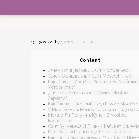
FRED MEHRY
BIOGRAPHIE
by
13/05/2022
Nicolas ESCHALIER
Content
Зачем Официальный Сайт Mostbet Red?
Зачем Официальный Сайт Mostbet Il Top?
Как Скачать Мостбет Авиатор На Мобильн
Устройство?
Для Чего Актуальное Рабочее Mostbet
Зеркало?
Как Сделать Быстрый Вход Прямо Мостбет
У Мостбе Есть Номер Телефона Поддержк
Можно Ли Получить Купон В Mostbet
Бесплатно?
Сайт Букмекера И Личный Кабинет Клиент
Инструкция По Выводу Денег На Карту
Как Не Потерять Зеркало Мостбет И Имет