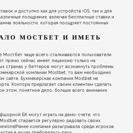
авок и доступно как для устройств iOS, так и для
различные поощрения, включая бесплатные ставки и
рамма лояльности, которая поощряет постоянных
КАЛО МОСТБЕТ И ИМЕТЬ
е Мостбет чаще всего сталкиваются пользователи
ет прямо сейчас имеет лицензию только на
ных странах у беттеров могут возникнуть проблемы
укмекерской компании Mostbet, то вам необходимо
м сайте. Букмекерская компания Mostbet не
орта. Контора предлагает своим клиентам сделать
при этом, понятное дело, больше всего внимания
фшорной БК могут играть на демо-счете, что
Mostbet старается регулярно радовать своих
newline]Ранее компания разыгрывала среди игроков
частия в акции требовалось лишь