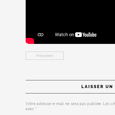
Précedent
LAISSER UN
Votre adresse e-mail ne sera pas publiée.
Les ch
avec
*